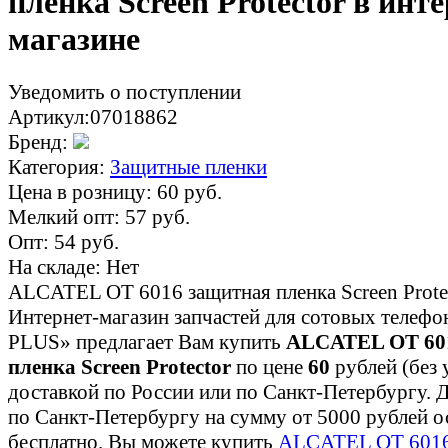
пленка Screen Protector в инте
магазине
Уведомить о поступлении
Артикул:
07018862
Бренд:
Категория:
Защитные пленки
Цена в розницу:
60
руб.
Мелкий опт:
57
руб.
Опт:
54
руб.
На складе:
Нет
ALCATEL OT 6016 защитная пленка Screen Prote
Интернет-магазин запчастей для сотовых телеф
PLUS» предлагает Вам купить
ALCATEL OT 60
пленка Screen Protector
по цене
60
рублей (без 
доставкой по России или по Санкт-Петербургу. Д
по Санкт-Петербургу на сумму от 5000 рублей 
бесплатно. Вы можете купить
ALCATEL OT 6016