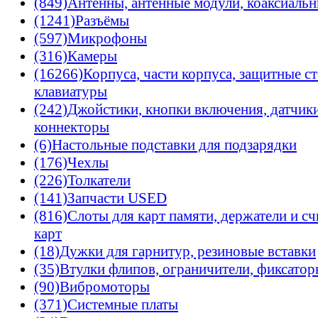
(849)
Антенны, антенные модули, коаксиальн
(1241)
Разъёмы
(597)
Микрофоны
(316)
Камеры
(16266)
Корпуса, части корпуса, защитные ст
клавиатуры
(242)
Джойстики, кнопки включения, датчики
коннекторы
(6)
Настольные подставки для подзарядки
(176)
Чехлы
(226)
Толкатели
(141)
Запчасти USED
(816)
Слоты для карт памяти, держатели и с
карт
(18)
Дужки для гарнитур, резиновые вставки
(35)
Втулки флипов, ограничители, фиксато
(90)
Вибромоторы
(371)
Системные платы