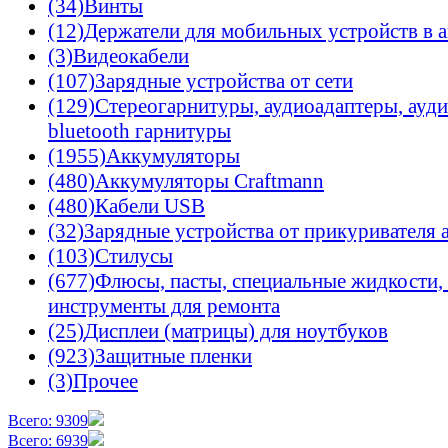
(34)
Винты
(12)
Держатели для мобильных устройств в 
(3)
Видеокабели
(107)
Зарядные устройства от сети
(129)
Стереогарнитуры, аудиоадаптеры, ауд
bluetooth гарнитуры
(1955)
Аккумуляторы
(480)
Аккумуляторы Craftmann
(480)
Кабели USB
(32)
Зарядные устройства от прикуривателя 
(103)
Стилусы
(677)
Флюсы, пасты, специальные жидкости, 
инструменты для ремонта
(25)
Дисплеи (матрицы) для ноутбуков
(923)
Защитные пленки
(3)
Прочее
Всего: 9309
Всего: 6939